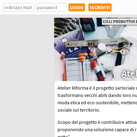
ISCRIVITI
CICLI PRODUTTIVI E
Ate
Atelier Riforma è il progetto sartorial
trasformano vecchi abiti dando loro nuov
moda etica ed eco-sostenibile, mettendo
sociale sul territorio.
Scopo del progetto è contribuire attiv
proponendo una soluzione capace di rid
getta”.