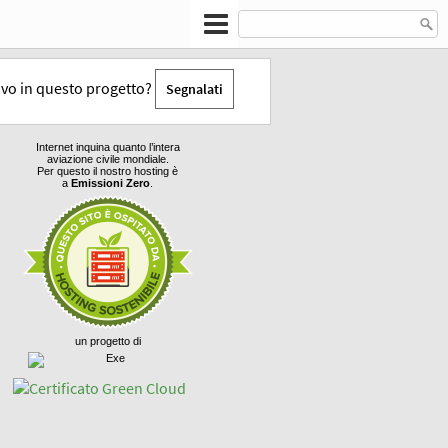
tivo in questo progetto?
Segnalati
Internet inquina quanto l’intera
aviazione civile mondiale.
Per questo il nostro hosting è
a
Emissioni Zero
.
un progetto di