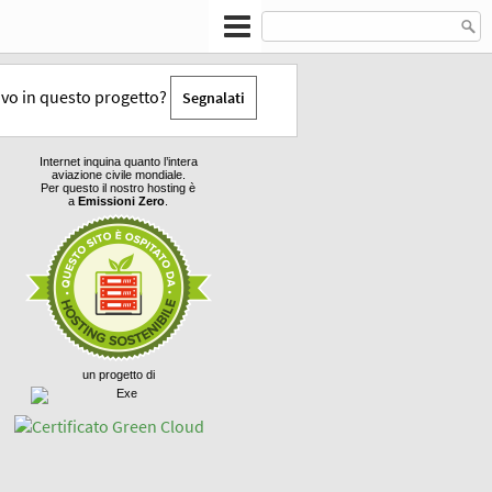
tivo in questo progetto?
Segnalati
Internet inquina quanto l’intera
aviazione civile mondiale.
Per questo il nostro hosting è
a
Emissioni Zero
.
un progetto di