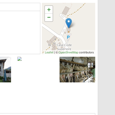
+
−
Leaflet
| ©
OpenStreetMap
contributors