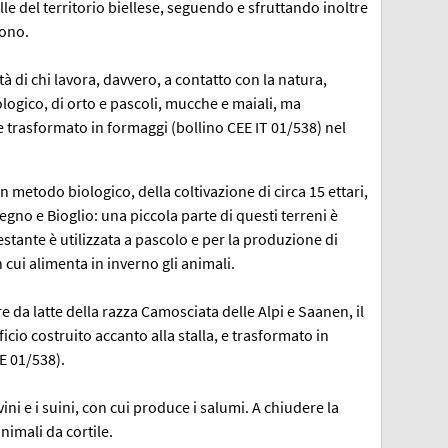
le del territorio biellese, seguendo e sfruttando inoltre
rono.
tà di chi lavora, davvero, a contatto con la natura,
logico, di orto e pascoli, mucche e maiali, ma
ene trasformato in formaggi (bollino CEE IT 01/538) nel
n metodo biologico, della coltivazione di circa 15 ettari,
legno e Bioglio: una piccola parte di questi terreni è
estante è utilizzata a pascolo e per la produzione di
n cui alimenta in inverno gli animali.
da latte della razza Camosciata delle Alpi e Saanen, il
ficio costruito accanto alla stalla, e trasformato in
E 01/538).
ni e i suini, con cui produce i salumi. A chiudere la
nimali da cortile.