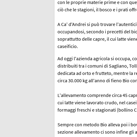
con le proprie materie prime e con quel
ciò che le stagioni, il bosco e i prati off
A Ca' d'Andrei si può trovare l'autentici
occupandosi, secondo i precetti del bio
soprattutto delle capre, il cui latte vi
caseificio.
Ad oggi l'azienda agricola si occupa, co
distribuiti tra i comuni di Sagliano, Tol
dedicata ad orto e frutteto, mentre la r
circa 30.000 kg all'anno di fieno Bio co
L'allevamento comprende circa 45 capre 
cui latte viene lavorato crudo, nel casei
formaggi freschi e stagionati (bollino C
Sempre con metodo Bio alleva poi i bovi
sezione allevamento ci sono infine gli a