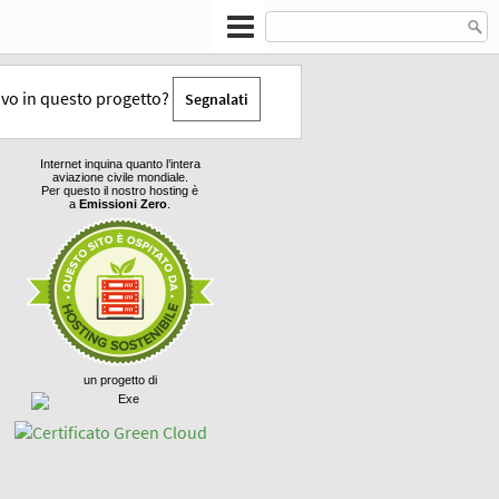
tivo in questo progetto?
Segnalati
Internet inquina quanto l’intera
aviazione civile mondiale.
Per questo il nostro hosting è
a
Emissioni Zero
.
un progetto di