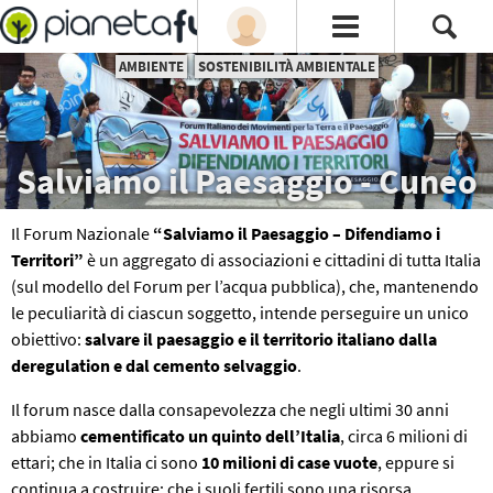
AMBIENTE
SOSTENIBILITÀ AMBIENTALE
Salviamo il Paesaggio - Cuneo
Il Forum Nazionale
“Salviamo il Paesaggio – Difendiamo i
Territori”
è un aggregato di associazioni e cittadini di tutta Italia
(sul modello del Forum per l’acqua pubblica), che, mantenendo
le peculiarità di ciascun soggetto, intende perseguire un unico
obiettivo:
salvare il paesaggio e il territorio italiano dalla
deregulation e dal cemento selvaggio
.
Il forum nasce dalla consapevolezza che negli ultimi 30 anni
abbiamo
cementificato un quinto dell’Italia
, circa 6 milioni di
ettari; che in Italia ci sono
10 milioni di case vuote
, eppure si
continua a costruire; che i suoli fertili sono una risorsa